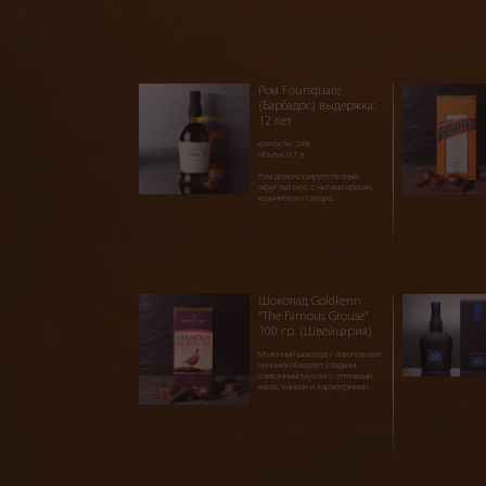
Ром Foursquare
(Барбадос) выдержка:
12 лет
крепость: 59%
объём: 0,7 л
Ром демонстрирует полный,
округлый вкус с нотами ириски,
коричневого сахара,...
Шоколад Goldkenn
"The Famous Grouse"
100 гр. (Швейцария)
Молочный шоколад / алкогольная
начинка обладает сладким
сливочным вкусом с оттенками
какао, ванили и характерными...