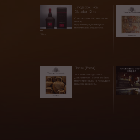
В подарок! Ром
Dictador 12 лет
Совершенная симфония вкусов,
мягкое,
округлое ощущение во рту с
нотками какао, меда и кофе.
***
Ром...
Поска (Posca)
Этот напиток придумали в
Древнем Риме. По сути, это было
просто прокисшее, не прошедшее
процесса брожения...