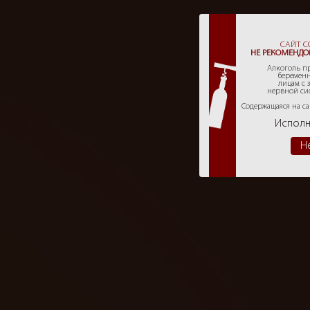
САЙТ 
НЕ РЕКОМЕНДО
Алкоголь пр
беремен
лицам с 
нервной си
Содержащаяся на с
Исполн
Н