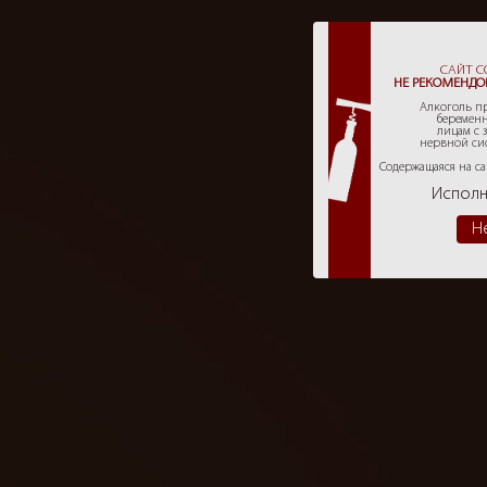
САЙТ 
НЕ РЕКОМЕНДО
Алкоголь пр
беремен
лицам с 
нервной си
Содержащаяся на с
Исполн
Н