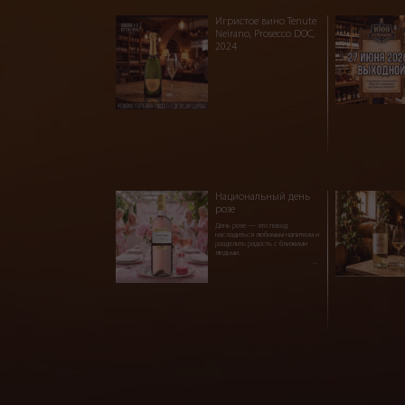
Игристое вино Tenute
Neirano, Prosecco DOC,
2024
Национальный день
розе
День розе — это повод
насладиться любимым напитком и
разделить радость с близкими
людьми.
...