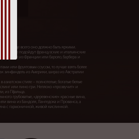
сто. Прежде всего оно должно быть яркими.
гриль лучше подойдут французские и итальянские
 бордоские из Франции или бароло, барбера и
ктами или фруктовым соусом, то лучше взять более
как зинфандель из Америки, шираз из Австралии
в азиатском стиле – полнотелые, богатые белые
ислинг или пино гри. Неплохо «прозвучит» и
и, из Пфальца.
емного грубоватые, «деревенские» красные вина,
 или вина из Бандоля, Лангедока и Прованса, а
вина с гармоничной, живой кислинкой.