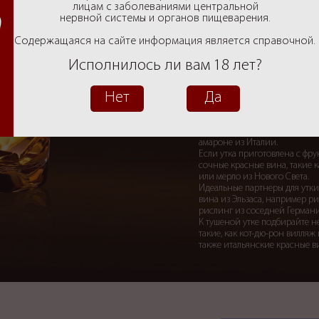
Фотогалерея
лицам с заболеваниями центральной
нервной системы и органов пищеварения.
Вакансии
Содержащаяся на сайте информация является справочной.
Исполнилось ли вам 18 лет?
Вино к утке
Контакты
Нет
Да
Подобрать вино к утке непро
К запеченной утке или утке-
красные вина: бургундские и
амароне из Италии.
Если утка приготовлена с фру
сочные красные вина, такие 
или мерло из Нового Света.
Идеальные партнеры для утки 
вина из Эльзаса, например р
рислинг из соседней Германи
К тушеной утке подбирайте н
такие, как кот-дю-рон вилляж
также итальянские красные 
Все новости