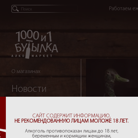
Работаем еж
О магазинах
Новости
Партнеры
САЙТ СОДЕРЖИТ ИНФОРМАЦИЮ,
НЕ РЕКОМЕНДОВАННУЮ ЛИЦАМ МОЛОЖЕ 18 ЛЕТ.
Рекомендации
Алкоголь противопоказан лицам до 18 лет,
беременным и кормящим женщинам,