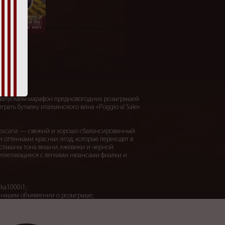
 запускаем марафон предновогодних розыгрышей
рать бутылку итальянского вина «Poggio al Sale»
o Toscana — свежий и хорошо сбалансированный
и оттенками красных ягод, которые переходят в
е слышны тона вишни, ежевики и черной
еплетающиеся с легкими нюансами фиалки и
ka1000i1;
в нашем объявлении о розыгрыше;
 городов, где есть магазины «1000 И 1 БУТЫЛКА».