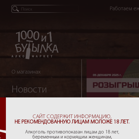
Работаем еж
О магазинах
Новости
Партнеры
САЙТ СОДЕРЖИТ ИНФОРМАЦИЮ,
НЕ РЕКОМЕНДОВАННУЮ ЛИЦАМ МОЛОЖЕ 18 ЛЕТ.
Рекомендации
Алкоголь противопоказан лицам до 18 лет,
беременным и кормящим женщинам,