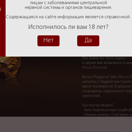
Фотогалерея
лицам с заболеваниями центральной
нервной системы и органов пищеварения.
Вакансии
Содержащаяся на сайте информация является справочной.
Исполнилось ли вам 18 лет?
Контакты
Розыгрыш
Нет
Да
РОЗЫГРЫШ!
Мы знаем, вы этого ждали —
и дарим вам возможность выиг
Rosso Toscana!
Вино «Poggio al Sale» Ross
напиток с гладкой текстурой 
яркое послевкусие. В аромат
смородины, гармонично пер
пряностей.
Как поучаствовать?
- Быть подписанным на @butil
- Нажать кнопку «Участвую» 
- Быть старше 18 лет;
- Участие только для жителей
Все новости