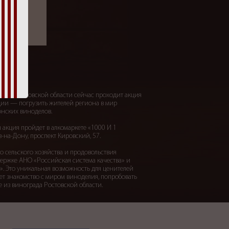
н
 что в Ростовской области сейчас проходит акция
ции — погрузить жителей региона в мир
онских виноделов.
 акция пройдет в алкомаркете «1000 И 1
в-на-Дону, проспект Кировский, 57.
 сельского хозяйства и продовольствия
ержке АНО «Российская система качества» и
. Это уникальная возможность для ценителей
ает знакомство с миром виноделия, попробовать
 из винограда Ростовской области.
дельня Ведерниковь», «Эльбузд», «Дача
Благолюбов», «Вилла Звезда», VINABANI,