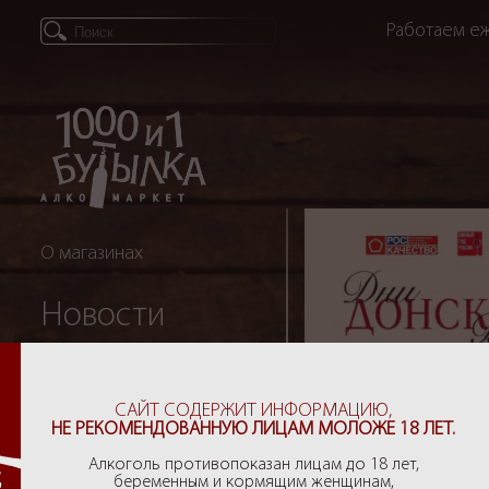
Работаем еж
О магазинах
Новости
Партнеры
САЙТ СОДЕРЖИТ ИНФОРМАЦИЮ,
НЕ РЕКОМЕНДОВАННУЮ ЛИЦАМ МОЛОЖЕ 18 ЛЕТ.
Рекомендации
Алкоголь противопоказан лицам до 18 лет,
беременным и кормящим женщинам,