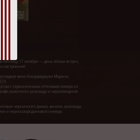
а
ю пятницу 17 октября — день тёплых встреч,
го настроения!
лусладкое вино Киндзмараули Марани,
024.
кусом с гармоничными оттенками ликера из
кофе, молочного шоколада и черноплодной
нотами черничного джема, ванили, шоколада,
ики и черносмородинового ликера.
 магазинах сети «1000 И 1 БУТЫЛКА»
за вкусом и настроением, обязательно