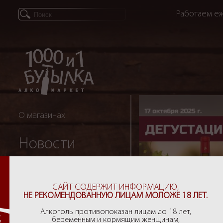
Работаем еж
О магазинах
Новости
Партнеры
САЙТ СОДЕРЖИТ ИНФОРМАЦИЮ,
НЕ РЕКОМЕНДОВАННУЮ ЛИЦАМ МОЛОЖЕ 18 ЛЕТ.
Рекомендации
Алкоголь противопоказан лицам до 18 лет,
беременным и кормящим женщинам,