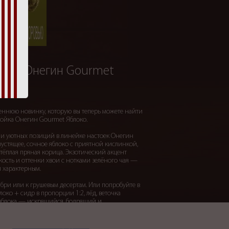
ойка Онегин Gourmet
еннюю новинку, которую вы теперь можете найти
тойка Онегин Gourmet Яблоко.
 и уютных позиций в линейке настоек Онегин
рустящее, сочное яблоко с приятной кислинкой,
тёплая пряная корица. Экзотический акцент
кость и оттенки хвои с нотками зелёного чая —
и характерным.
 бри или к грушевым десертам. Или попробуйте в
око + сидр в пропорции 1:2, лёд, веточка
 яблока — искрящийся, бодрящий и
осенний коктейль.
требление алкоголя вредит вашему здоровью.