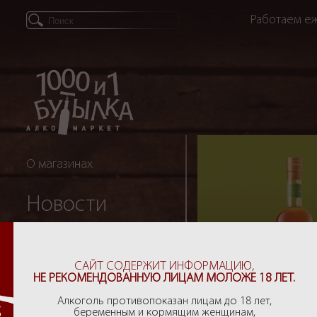
Работаем еж
О магазинах
Новости
Партнеры
САЙТ СОДЕРЖИТ ИНФОРМАЦИЮ,
НЕ РЕКОМЕНДОВАННУЮ ЛИЦАМ МОЛОЖЕ 18 ЛЕТ.
Рекомендации
Алкоголь противопоказан лицам до 18 лет,
беременным и кормящим женщинам,