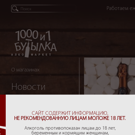
Работаем еж
О магазинах
Новости
Партнеры
САЙТ СОДЕРЖИТ ИНФОРМАЦИЮ,
НЕ РЕКОМЕНДОВАННУЮ ЛИЦАМ МОЛОЖЕ 18 ЛЕТ.
Рекомендации
Алкоголь противопоказан лицам до 18 лет,
беременным и кормящим женщинам,