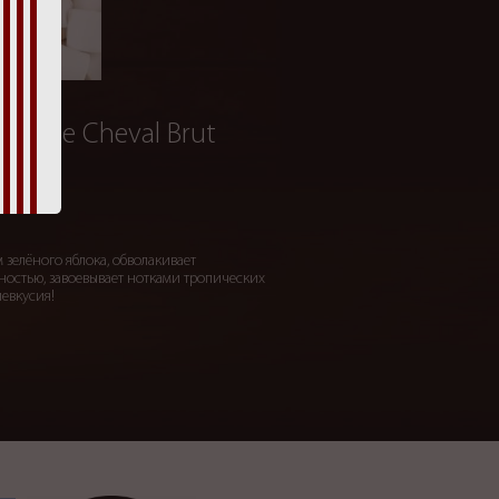
ête de Cheval Brut
 зелёного яблока, обволакивает
остью, завоевывает нотками тропических
левкусия!