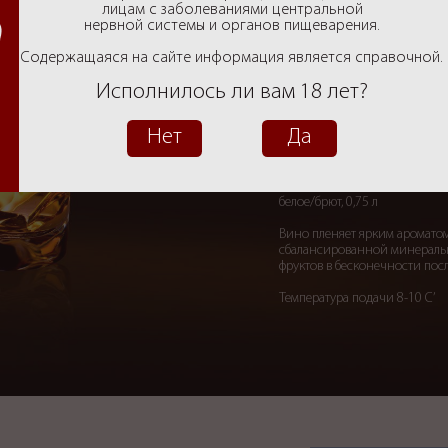
Фотогалерея
лицам с заболеваниями центральной
нервной системы и органов пищеварения.
Вакансии
Содержащаяся на сайте информация является справочной.
Исполнилось ли вам 18 лет?
Контакты
Игристое вино T
Нет
Да
Игристое вино
Tête de Cheval Brut
белое/брют, 0,75 л
Вино пленяет ярким ароматом
сбалансированной минеральн
фруктов в бесконечности пос
Температура подачи 8-10 C’
Все новости